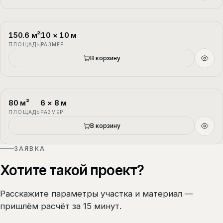
150.6
м²
10
×
10
м
П-3
1.5 этажа
ПЛОЩАДЬ
РАЗМЕР
В корзину
80
м²
6
×
8
м
П-4
1.5 этажа
ПЛОЩАДЬ
РАЗМЕР
В корзину
ЗАЯВКА
Хотите такой проект?
Расскажите параметры участка и материал —
пришлём расчёт за 15 минут.