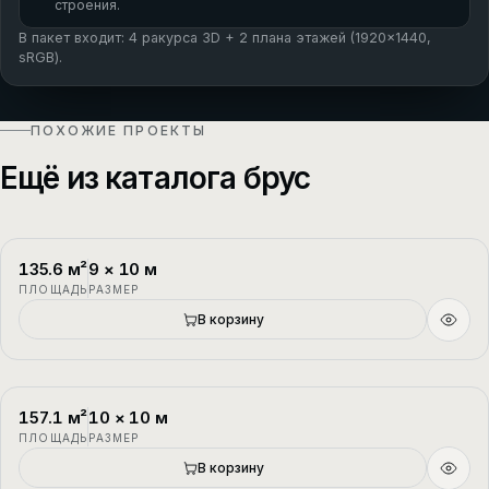
строения.
В пакет входит: 4 ракурса 3D + 2 плана этажей (1920×1440,
sRGB).
ПОХОЖИЕ ПРОЕКТЫ
Ещё из каталога брус
135.6
м²
9
×
10
м
П-1
2 этажа
ПЛОЩАДЬ
РАЗМЕР
В корзину
157.1
м²
10
×
10
м
П-2
1.5 этажа
ПЛОЩАДЬ
РАЗМЕР
В корзину