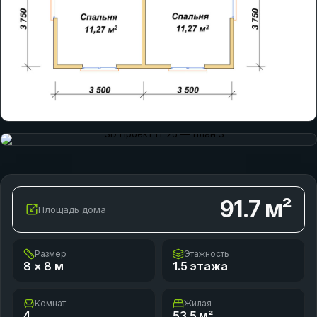
91.7
м²
Площадь дома
Размер
Этажность
8 × 8
м
1.5 этажа
Комнат
Жилая
4
53.5
м²