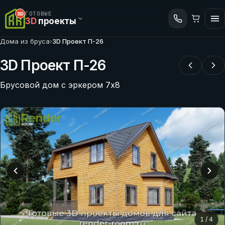
ГОТОВЫЕ
3D
проекты
Дома из бруса
›
3D Проект П-26
3D Проект П-26
Брусовой дом с эркером 7х8
1
/
4