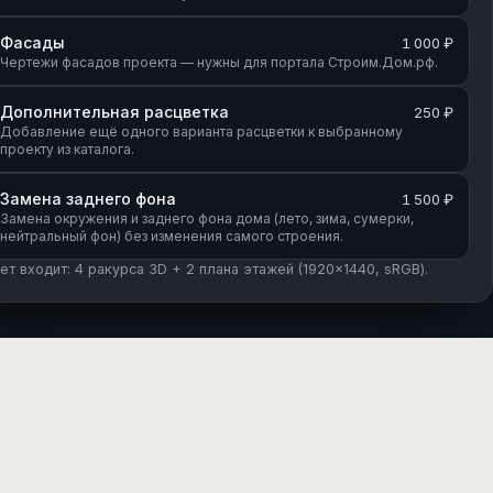
Фасады
1 000 ₽
Чертежи фасадов проекта — нужны для портала Строим.Дом.рф.
Дополнительная расцветка
250 ₽
Добавление ещё одного варианта расцветки к выбранному
проекту из каталога.
Замена заднего фона
1 500 ₽
Замена окружения и заднего фона дома (лето, зима, сумерки,
нейтральный фон) без изменения самого строения.
кет входит: 4 ракурса 3D + 2 плана этажей (1920×1440, sRGB).