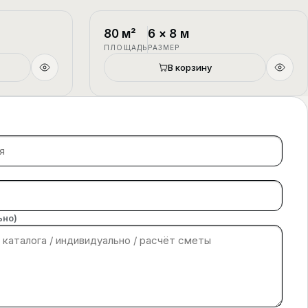
1.5 этажа
П-4
1.5 этажа
80
м²
6
×
8
м
ПЛОЩАДЬ
РАЗМЕР
В корзину
ьно)