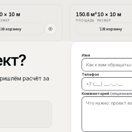
1.5 этажа
П-3
0
×
10
м
150.6
м²
10
×
10
м
АЗМЕР
ПЛОЩАДЬ
РАЗМЕР
В корзину
В корзину
ект?
Имя
Телефон
пришлём расчёт за
Комментарий
(опционал