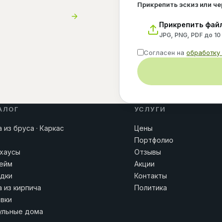
Прикрепить эскиз или ч
Прикрепить фай
JPG, PNG, PDF до 10
Согласен на
обработку
АЛОГ
УСЛУГИ
 из бруса · Каркас
Цены
Портфолио
хаусы
Отзывы
ейм
Акции
дки
Контакты
 из кирпича
Политика
вки
льные дома