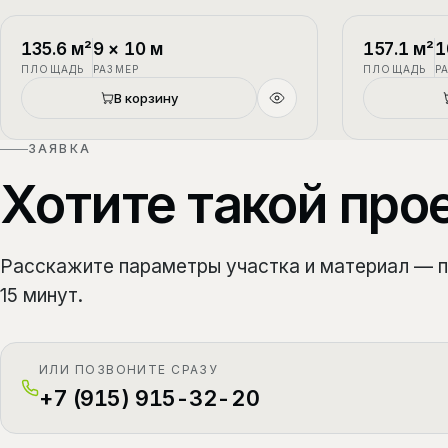
П-1
2 этажа
П-2
135.6
м²
9
×
10
м
157.1
м²
1
ПЛОЩАДЬ
РАЗМЕР
ПЛОЩАДЬ
Р
В корзину
ЗАЯВКА
Хотите такой про
Расскажите параметры участка и материал — 
15 минут.
ИЛИ ПОЗВОНИТЕ СРАЗУ
+7 (915) 915-32-20