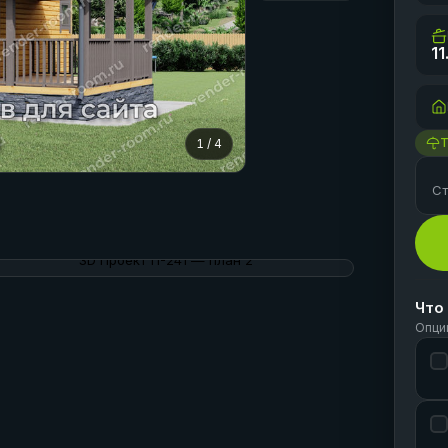
11
1
/
4
Ст
Что
Опци