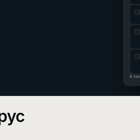
В па
рус