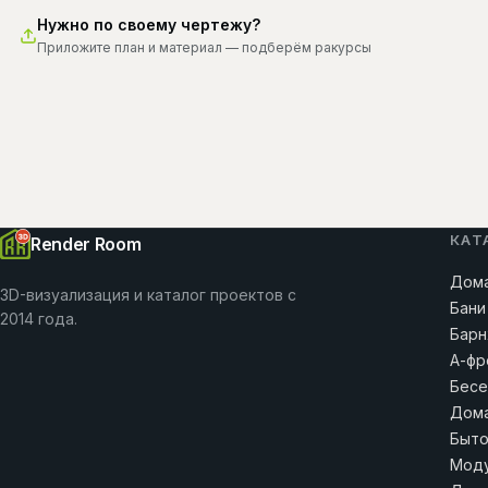
Нужно по своему чертежу?
Приложите план и материал — подберём ракурсы
КАТ
Render Room
Дома
3D-визуализация и каталог проектов с
Бани
2014 года.
Барн
А-фр
Бесе
Дома
Быто
Моду