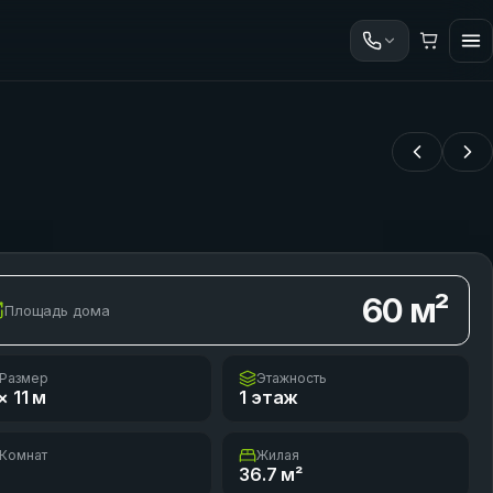
60
м²
Площадь дома
Размер
Этажность
× 11
м
1 этаж
Комнат
Жилая
36.7
м²