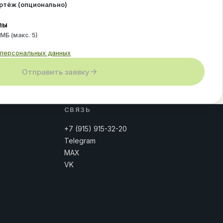
ертёж (опционально)
лы
 МБ (макс.
5
)
 персональных данных
Отправить заявку
СВЯЗЬ
+7 (915) 915-32-20
Telegram
MAX
VK