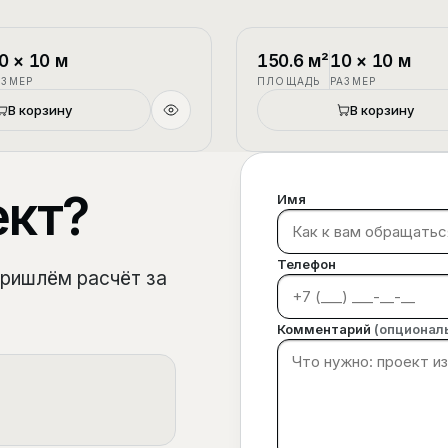
1.5 этажа
П-3
0
×
10
м
150.6
м²
10
×
10
м
АЗМЕР
ПЛОЩАДЬ
РАЗМЕР
В корзину
В корзину
ект?
Имя
Телефон
пришлём расчёт за
Комментарий
(опционал