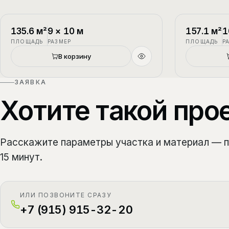
П-1
2 этажа
П-2
135.6
м²
9
×
10
м
157.1
м²
1
ПЛОЩАДЬ
РАЗМЕР
ПЛОЩАДЬ
Р
В корзину
ЗАЯВКА
Хотите такой про
Расскажите параметры участка и материал — 
15 минут.
ИЛИ ПОЗВОНИТЕ СРАЗУ
+7 (915) 915-32-20