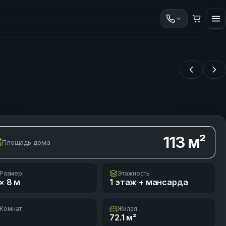
113
м²
Площадь дома
Размер
Этажность
× 8
м
1 этаж + мансарда
Комнат
Жилая
72.1
м²