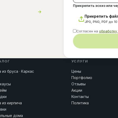
Прикрепить эскиз или ч
Прикрепить фай
JPG, PNG, PDF до 10
Согласен на
обработку
АЛОГ
УСЛУГИ
 из бруса · Каркас
Цены
Портфолио
хаусы
Отзывы
ейм
Акции
дки
Контакты
 из кирпича
Политика
вки
льные дома