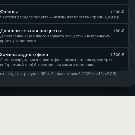
Фасады
1 000 ₽
Чертежи фасадов проекта — нужны для портала Строим.Дом.рф.
Дополнительная расцветка
250 ₽
Добавление ещё одного варианта расцветки к выбранному
проекту из каталога.
Замена заднего фона
1 500 ₽
Замена окружения и заднего фона дома (лето, зима, сумерки,
нейтральный фон) без изменения самого строения.
кет входит: 4 ракурса 3D + 2 плана этажей (1920×1440, sRGB).