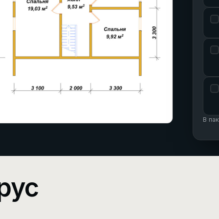
В па
рус