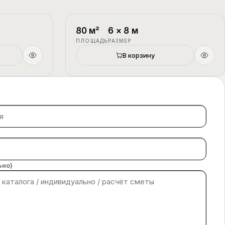
1.5 этажа
П-4
1.5 этажа
80
м²
6
×
8
м
ПЛОЩАДЬ
РАЗМЕР
В корзину
ьно)