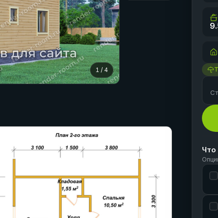
9.
1
/
4
Ст
Что
Опци