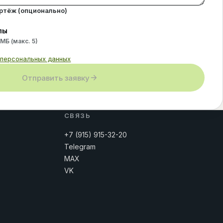
ертёж (опционально)
лы
 МБ (макс.
5
)
 персональных данных
Отправить заявку
СВЯЗЬ
+7 (915) 915-32-20
Telegram
MAX
VK