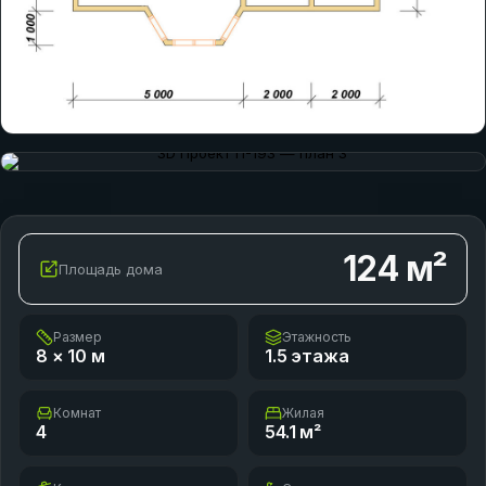
124
м²
Площадь дома
Размер
Этажность
8 × 10
м
1.5 этажа
Комнат
Жилая
4
54.1
м²