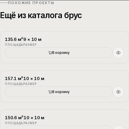
ПОХОЖИЕ ПРОЕКТЫ
Ещё из каталога брус
135.6
м²
9
×
10
м
П-1
2 этажа
ПЛОЩАДЬ
РАЗМЕР
В корзину
157.1
м²
10
×
10
м
П-2
1.5 этажа
ПЛОЩАДЬ
РАЗМЕР
В корзину
150.6
м²
10
×
10
м
П-3
1.5 этажа
ПЛОЩАДЬ
РАЗМЕР