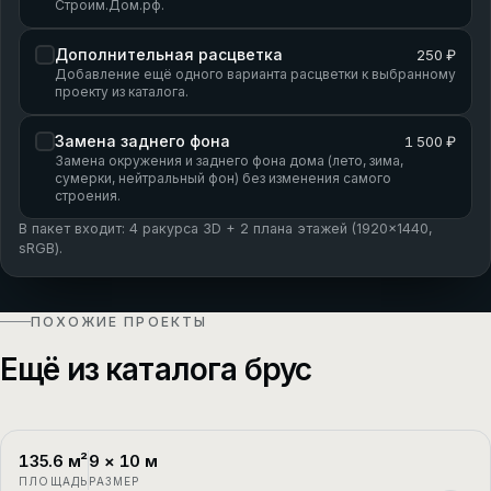
Строим.Дом.рф.
Дополнительная расцветка
250 ₽
Добавление ещё одного варианта расцветки к выбранному
проекту из каталога.
Замена заднего фона
1 500 ₽
Замена окружения и заднего фона дома (лето, зима,
сумерки, нейтральный фон) без изменения самого
строения.
В пакет входит: 4 ракурса 3D + 2 плана этажей (1920×1440,
sRGB).
ПОХОЖИЕ ПРОЕКТЫ
Ещё из каталога брус
135.6
м²
9
×
10
м
П-1
2 этажа
ПЛОЩАДЬ
РАЗМЕР