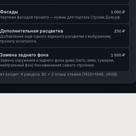
Фасады
1 000 ₽
Чертежи фасадов проекта — нужны для портала Строим.Дом.рф.
Дополнительная расцветка
250 ₽
Добавление ещё одного варианта расцветки к выбранному
проекту из каталога.
Замена заднего фона
1 500 ₽
Замена окружения и заднего фона дома (лето, зима, сумерки,
нейтральный фон) без изменения самого строения.
кет входит: 4 ракурса 3D + 2 плана этажей (1920×1440, sRGB).