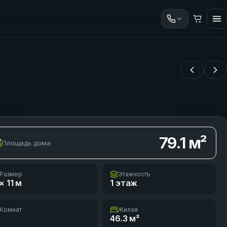
79.1
м²
Площадь дома
Размер
Этажность
× 11
м
1 этаж
Комнат
Жилая
46.3
м²