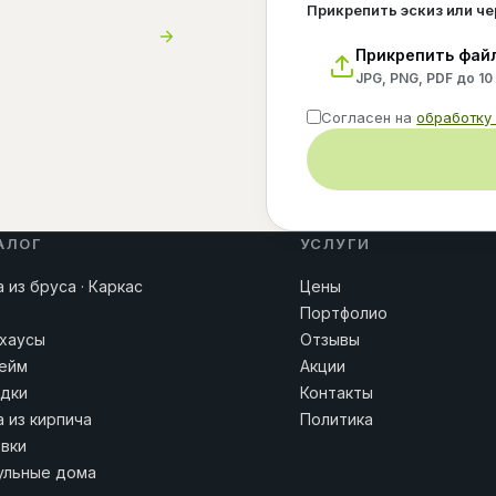
Прикрепить эскиз или ч
Прикрепить фай
JPG, PNG, PDF до 10
Согласен на
обработку
АЛОГ
УСЛУГИ
 из бруса · Каркас
Цены
Портфолио
хаусы
Отзывы
ейм
Акции
дки
Контакты
 из кирпича
Политика
вки
льные дома