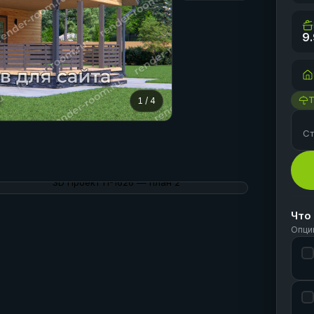
9
1
/
4
Ст
Что
Опци