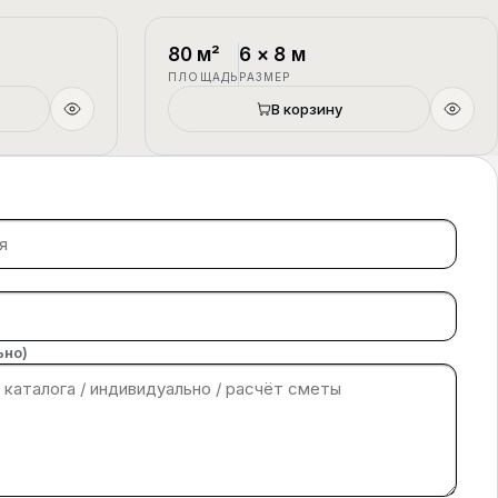
1.5 этажа
П-4
1.5 этажа
80
м²
6
×
8
м
ПЛОЩАДЬ
РАЗМЕР
В корзину
ьно)