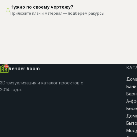
Нужно по своему чертежу?
Приложите план и материал — подберём ракурсы
КАТ
Render Room
Дома
3D-визуализация и каталог проектов с
Бани
2014 года.
Барн
А-фр
Бесе
Дома
Быто
Моду