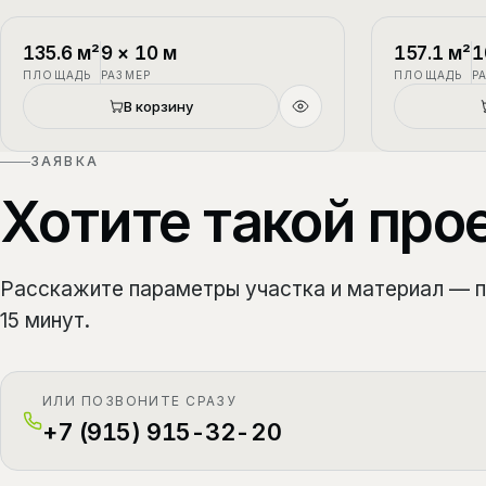
П-1
2 этажа
П-2
135.6
м²
9
×
10
м
157.1
м²
1
ПЛОЩАДЬ
РАЗМЕР
ПЛОЩАДЬ
Р
В корзину
ЗАЯВКА
Хотите такой про
Расскажите параметры участка и материал — 
15 минут.
ИЛИ ПОЗВОНИТЕ СРАЗУ
+7 (915) 915-32-20