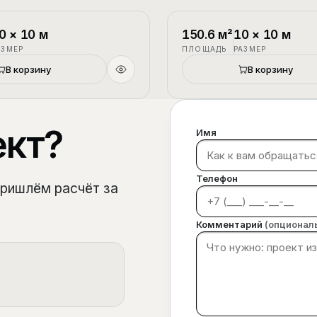
1.5 этажа
П-3
0
×
10
м
150.6
м²
10
×
10
м
АЗМЕР
ПЛОЩАДЬ
РАЗМЕР
В корзину
В корзину
ект?
Имя
Телефон
пришлём расчёт за
Комментарий
(опционал