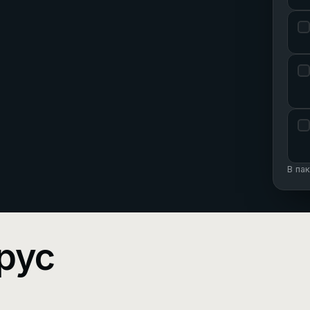
В па
рус