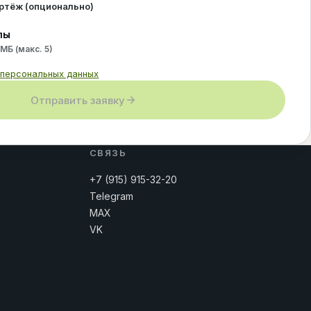
ертёж (опционально)
лы
 МБ (макс.
5
)
 персональных данных
Отправить заявку
СВЯЗЬ
+7 (915) 915-32-20
Telegram
MAX
VK