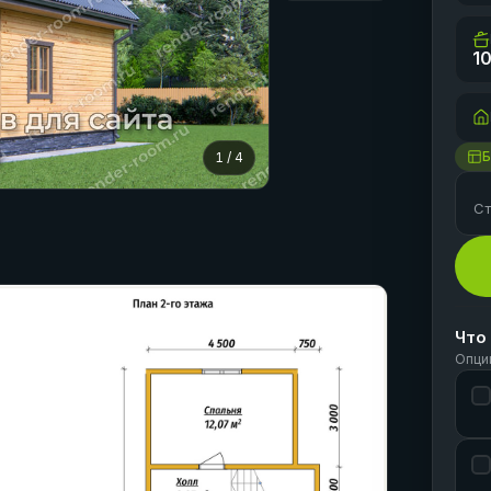
10
Б
1
/
4
Ст
Что
Опци