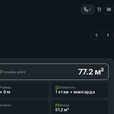
77.2
м²
Площадь дома
Размер
Этажность
× 9
м
1 этаж + мансарда
Комнат
Жилая
51.2
м²