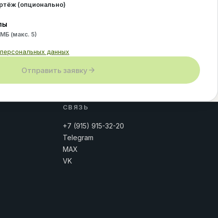
ертёж (опционально)
лы
 МБ (макс.
5
)
 персональных данных
Отправить заявку
СВЯЗЬ
+7 (915) 915-32-20
Telegram
MAX
VK