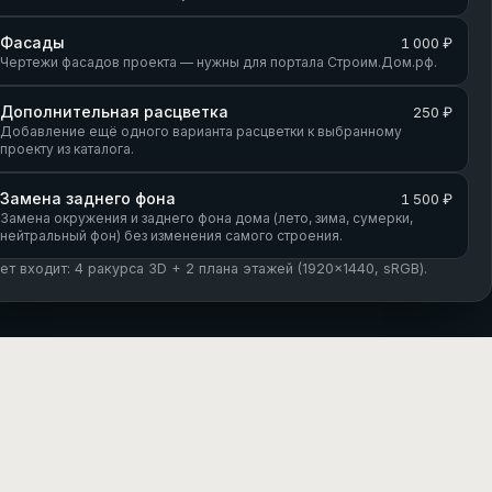
Фасады
1 000 ₽
Чертежи фасадов проекта — нужны для портала Строим.Дом.рф.
Дополнительная расцветка
250 ₽
Добавление ещё одного варианта расцветки к выбранному
проекту из каталога.
Замена заднего фона
1 500 ₽
Замена окружения и заднего фона дома (лето, зима, сумерки,
нейтральный фон) без изменения самого строения.
кет входит: 4 ракурса 3D + 2 плана этажей (1920×1440, sRGB).