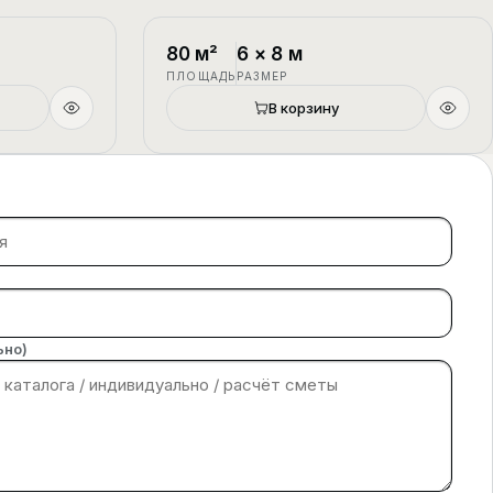
1.5 этажа
П-4
1.5 этажа
80
м²
6
×
8
м
ПЛОЩАДЬ
РАЗМЕР
В корзину
ьно)