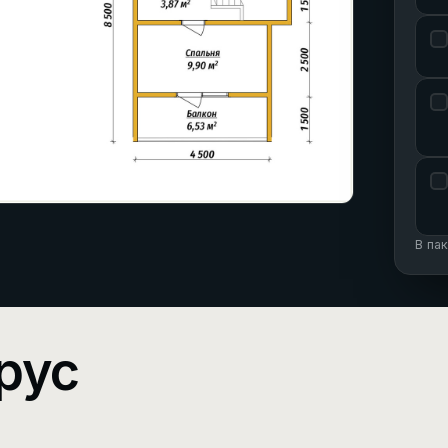
В па
рус