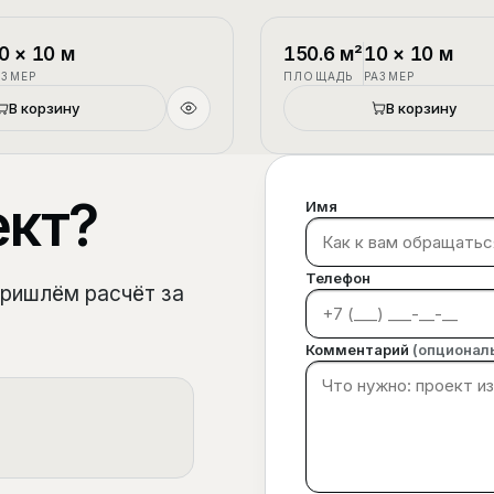
1.5 этажа
П-3
0
×
10
м
150.6
м²
10
×
10
м
АЗМЕР
ПЛОЩАДЬ
РАЗМЕР
В корзину
В корзину
ект?
Имя
Телефон
пришлём расчёт за
Комментарий
(опционал