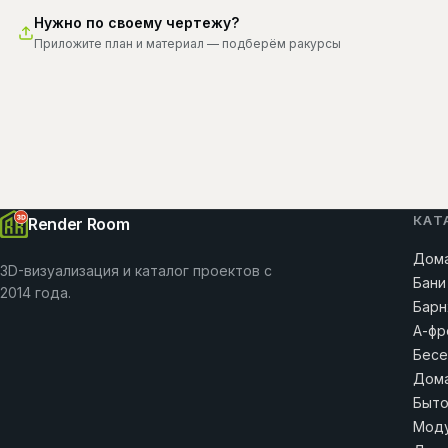
Нужно по своему чертежу?
Приложите план и материал — подберём ракурсы
КАТ
Render Room
Дома
3D-визуализация и каталог проектов с
Бани
2014 года.
Барн
А-фр
Бесе
Дома
Быто
Моду