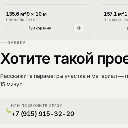
П-1
2 этажа
П-2
135.6
м²
9
×
10
м
157.1
м²
1
ПЛОЩАДЬ
РАЗМЕР
ПЛОЩАДЬ
Р
В корзину
ЗАЯВКА
Хотите такой про
Расскажите параметры участка и материал — 
15 минут.
ИЛИ ПОЗВОНИТЕ СРАЗУ
+7 (915) 915-32-20