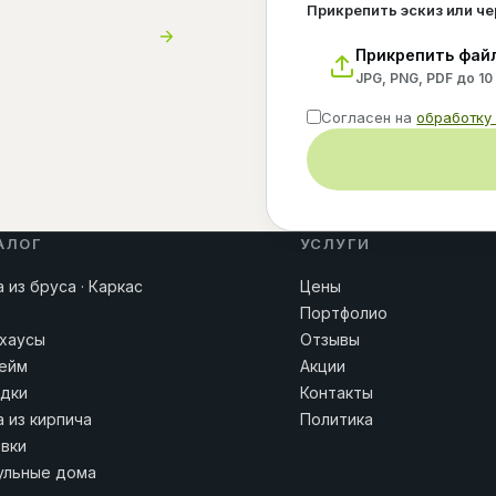
Прикрепить эскиз или ч
Прикрепить фай
JPG, PNG, PDF до 10
Согласен на
обработку
АЛОГ
УСЛУГИ
 из бруса · Каркас
Цены
Портфолио
хаусы
Отзывы
ейм
Акции
дки
Контакты
 из кирпича
Политика
вки
льные дома