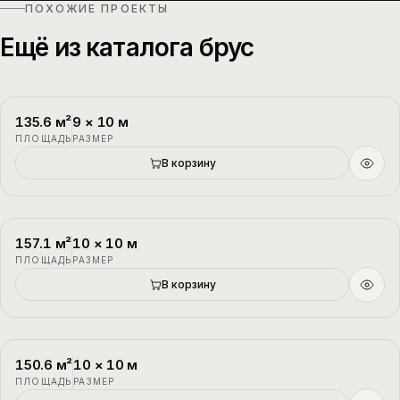
ПОХОЖИЕ ПРОЕКТЫ
Ещё из каталога брус
135.6
м²
9
×
10
м
П-1
2 этажа
ПЛОЩАДЬ
РАЗМЕР
В корзину
157.1
м²
10
×
10
м
П-2
1.5 этажа
ПЛОЩАДЬ
РАЗМЕР
В корзину
150.6
м²
10
×
10
м
П-3
1.5 этажа
ПЛОЩАДЬ
РАЗМЕР