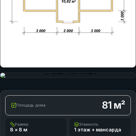
81
м²
Площадь дома
Размер
Этажность
8 × 8
м
1 этаж + мансарда