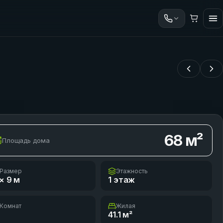
68
м²
Площадь дома
Размер
Этажность
× 9
м
1 этаж
Комнат
Жилая
41.1
м²