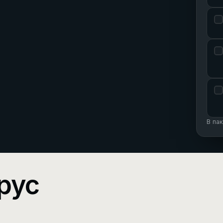
В па
рус