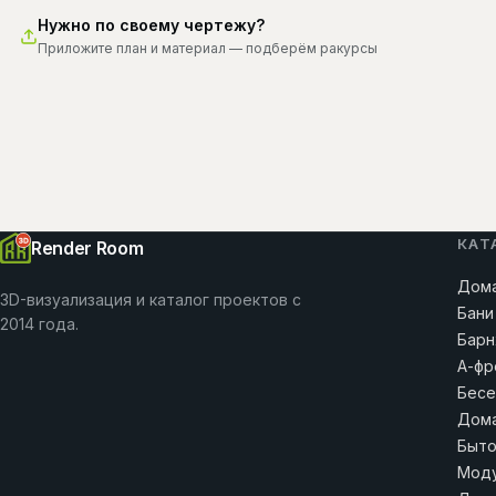
Нужно по своему чертежу?
Приложите план и материал — подберём ракурсы
КАТ
Render Room
Дома
3D-визуализация и каталог проектов с
Бани
2014 года.
Барн
А-фр
Бесе
Дома
Быто
Моду