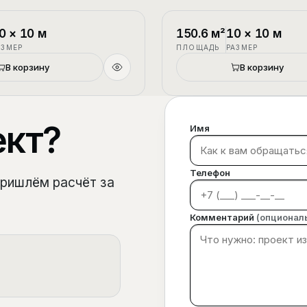
1.5 этажа
П-3
0
×
10
м
150.6
м²
10
×
10
м
АЗМЕР
ПЛОЩАДЬ
РАЗМЕР
В корзину
В корзину
ект?
Имя
Телефон
пришлём расчёт за
Комментарий
(опционал