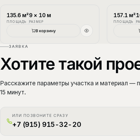
П-1
2 этажа
П-2
135.6
м²
9
×
10
м
157.1
м²
1
ПЛОЩАДЬ
РАЗМЕР
ПЛОЩАДЬ
Р
Новый
В корзину
ЗАЯВКА
Хотите такой про
Расскажите параметры участка и материал — 
15 минут.
ИЛИ ПОЗВОНИТЕ СРАЗУ
+7 (915) 915-32-20