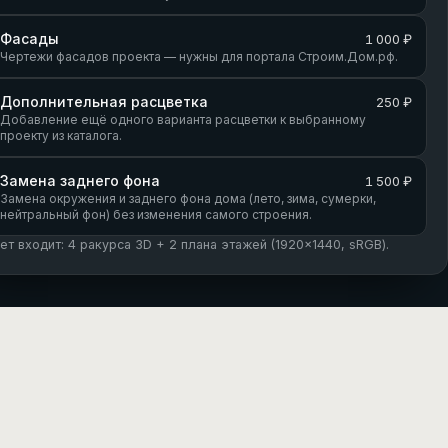
Фасады
1 000 ₽
Чертежи фасадов проекта — нужны для портала Строим.Дом.рф.
Дополнительная расцветка
250 ₽
Добавление ещё одного варианта расцветки к выбранному
проекту из каталога.
Замена заднего фона
1 500 ₽
Замена окружения и заднего фона дома (лето, зима, сумерки,
нейтральный фон) без изменения самого строения.
кет входит: 4 ракурса 3D + 2 плана этажей (1920×1440, sRGB).