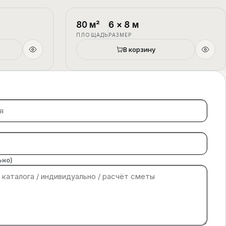
1.5 этажа
П-4
1.5 этажа
80
м²
6
×
8
м
ПЛОЩАДЬ
РАЗМЕР
В корзину
ьно)