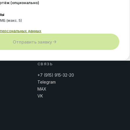
ертёж (опционально)
лы
 МБ (макс.
5
)
 персональных данных
Отправить заявку
СВЯЗЬ
+7 (915) 915-32-20
Telegram
MAX
VK