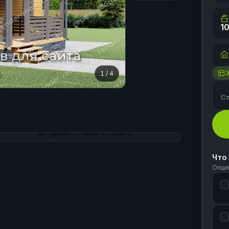
10
1
/
4
Ст
Что
Опци