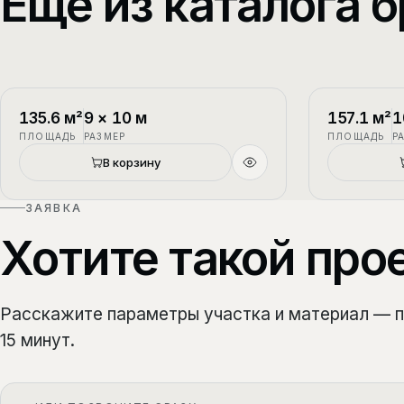
Ещё из каталога б
П-1
2 этажа
П-2
135.6
м²
9
×
10
м
157.1
м²
1
ПЛОЩАДЬ
РАЗМЕР
ПЛОЩАДЬ
Р
Новый
В корзину
ЗАЯВКА
Хотите такой про
Расскажите параметры участка и материал — 
15 минут.