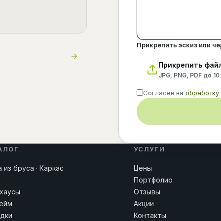
Прикрепить эскиз или ч
Прикрепить фай
JPG, PNG, PDF до 10
Согласен на
обработку
АЛОГ
УСЛУГИ
 из бруса · Каркас
Цены
Портфолио
хаусы
Отзывы
ейм
Акции
дки
Контакты