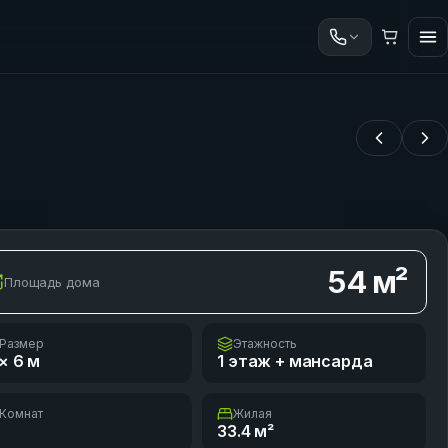
54
м²
Площадь дома
Размер
Этажность
× 6
м
1 этаж + мансарда
Комнат
Жилая
33.4
м²