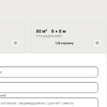
1.5 этажа
П-4
1.5 этажа
80
м²
6
×
8
м
ПЛОЩАДЬ
РАЗМЕР
В корзину
ьно)