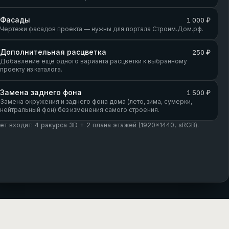
Фасады
1 000 ₽
Чертежи фасадов проекта — нужны для портала Строим.Дом.рф.
Дополнительная расцветка
250 ₽
Добавление ещё одного варианта расцветки к выбранному
проекту из каталога.
Замена заднего фона
1 500 ₽
Замена окружения и заднего фона дома (лето, зима, сумерки,
нейтральный фон) без изменения самого строения.
кет входит: 4 ракурса 3D + 2 плана этажей (1920×1440, sRGB).