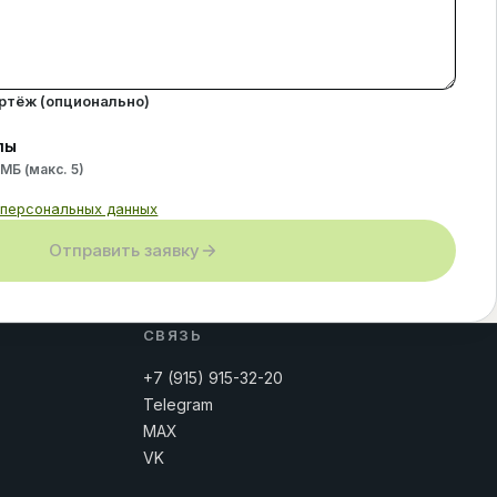
ертёж (опционально)
лы
 МБ (макс.
5
)
 персональных данных
Отправить заявку
СВЯЗЬ
+7 (915) 915-32-20
Telegram
MAX
VK