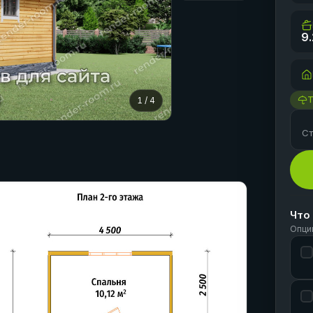
9.
1
/
4
Ст
Что
Опци