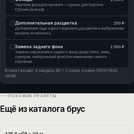
Чертежи фасадов проекта — нужны для портала
Строим.Дом.рф.
Дополнительная расцветка
250 ₽
Добавление ещё одного варианта расцветки к выбранному
проекту из каталога.
Замена заднего фона
1 500 ₽
Замена окружения и заднего фона дома (лето, зима,
сумерки, нейтральный фон) без изменения самого
строения.
В пакет входит: 4 ракурса 3D + 2 плана этажей (1920×1440,
sRGB).
ПОХОЖИЕ ПРОЕКТЫ
Ещё из каталога брус
135.6
м²
9
×
10
м
П-1
2 этажа