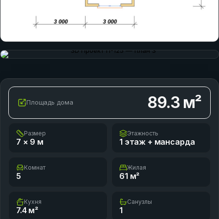
89.3
м²
Площадь дома
Размер
Этажность
7 × 9
м
1 этаж + мансарда
Комнат
Жилая
5
61
м²
Кухня
Санузлы
7.4
м²
1