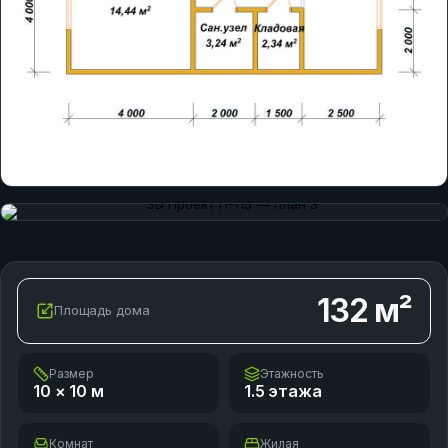
132
м²
Площадь дома
Размер
Этажность
10 × 10
м
1.5 этажа
Комнат
Жилая