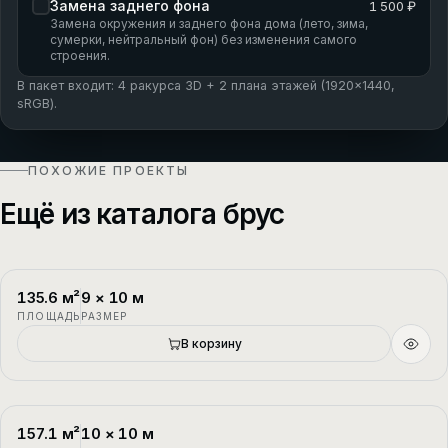
Замена заднего фона
1 500 ₽
Замена окружения и заднего фона дома (лето, зима,
сумерки, нейтральный фон) без изменения самого
строения.
В пакет входит: 4 ракурса 3D + 2 плана этажей (1920×1440,
sRGB).
ПОХОЖИЕ ПРОЕКТЫ
Ещё из каталога брус
135.6
м²
9
×
10
м
П-1
2 этажа
ПЛОЩАДЬ
РАЗМЕР
Новый
В корзину
157.1
м²
10
×
10
м
П-2
1.5 этажа