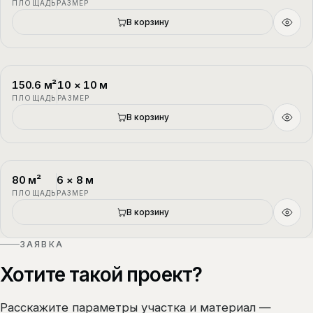
ПЛОЩАДЬ
РАЗМЕР
В корзину
150.6
м²
10
×
10
м
П-3
1.5 этажа
ПЛОЩАДЬ
РАЗМЕР
В корзину
80
м²
6
×
8
м
П-4
1.5 этажа
ПЛОЩАДЬ
РАЗМЕР
В корзину
ЗАЯВКА
Хотите такой проект?
Расскажите параметры участка и материал —