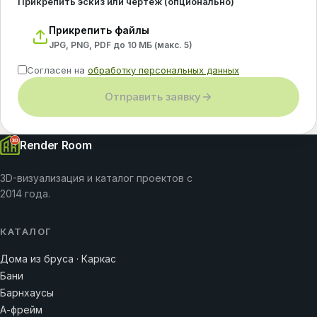
Прикрепить эскиз или чертёж (опционально)
Прикрепить файлы
JPG, PNG, PDF до 10 МБ (макс.
5
)
Согласен на
обработку персональных данных
Отправить заявку
Render Room
3D-визуализация и каталог проектов с
2014 года.
КАТАЛОГ
Дома из бруса · Каркас
Бани
Барнхаусы
А-фрейм