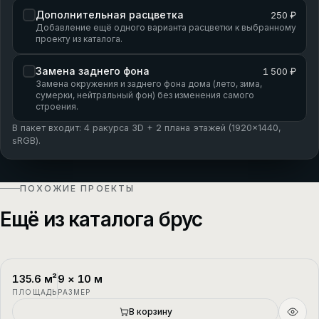
Дополнительная расцветка
250 ₽
Добавление ещё одного варианта расцветки к выбранному
проекту из каталога.
Замена заднего фона
1 500 ₽
Замена окружения и заднего фона дома (лето, зима,
сумерки, нейтральный фон) без изменения самого
строения.
В пакет входит: 4 ракурса 3D + 2 плана этажей (1920×1440,
sRGB).
ПОХОЖИЕ ПРОЕКТЫ
Ещё из каталога брус
135.6
м²
9
×
10
м
П-1
2 этажа
ПЛОЩАДЬ
РАЗМЕР
Новый
В корзину