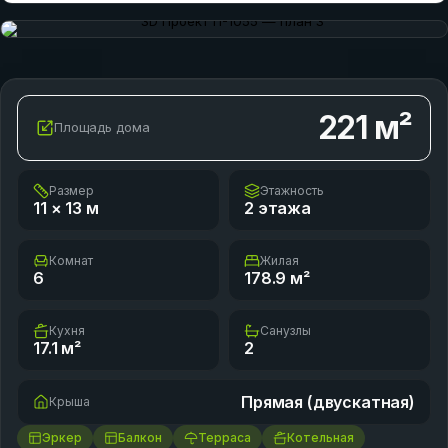
221
м²
Площадь дома
Размер
Этажность
11 × 13
м
2 этажа
Комнат
Жилая
6
178.9
м²
Кухня
Санузлы
17.1
м²
2
Прямая (двускатная)
Крыша
Эркер
Балкон
Терраса
Котельная