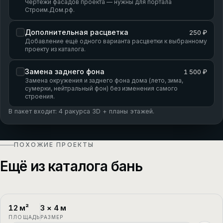
Чертежи фасадов проекта — нужны для портала
Строим.Дом.рф.
Дополнительная расцветка
250 ₽
Добавление ещё одного варианта расцветки к выбранному
проекту из каталога.
Замена заднего фона
1 500 ₽
Замена окружения и заднего фона дома (лето, зима,
сумерки, нейтральный фон) без изменения самого
строения.
В пакет входит: 4 ракурса 3D + планы этажей.
ПОХОЖИЕ ПРОЕКТЫ
Ещё из каталога бань
12
м²
3
×
4
м
ПБ-55
1 этаж
ПЛОЩАДЬ
РАЗМЕР
Новый