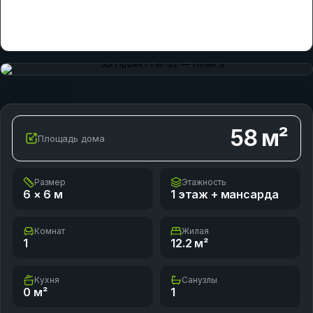
58
м²
Площадь дома
Размер
Этажность
6 × 6
м
1 этаж + мансарда
Комнат
Жилая
1
12.2
м²
Кухня
Санузлы
0
м²
1